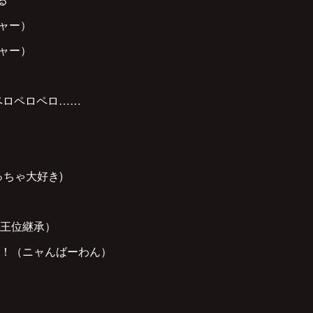
ニャー）
ニャー）
ペロペロペロ……
っちゃ大好き)
（王位継承）
！（ニャんばーわん）