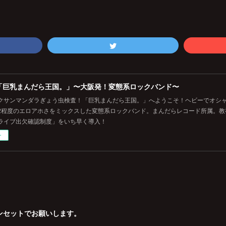
「巨乳まんだら王国。」〜大阪発！変態系ロックバンド〜
クサンマンダラぎょう虫検査！「巨乳まんだら王国。」へようこそ！ヘビーでオシ
2程度のエロアホさをミックスした変態系ロックバンド。まんだらレコード所属。教
ライブ出欠確認制度」をいち早く導入！
ー
ンセットでお願いします。