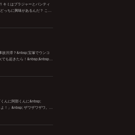
1 キミはブラジャーとパンティ
首どっちに興味があるんだ？ こ…
故渋滞？&nbsp;宝塚でウンコ
;でも起きたら！&nbsp;&nbsp…
下くんに阿部くんに&nbsp;
」&nbsp; ザワザワザワ。…