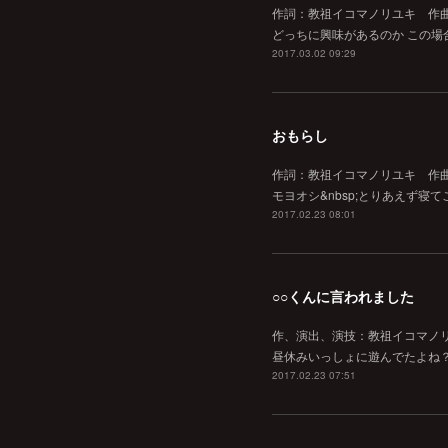
作詞：教祖イコマノリユキ 作曲
どっちに興味があるのか この場
2017.03.02 09:29
おもらし
作詞：教祖イコマノリユキ 作曲：
モヨオシ&nbsp;とりあえず寝てごま
2017.02.23 08:01
○○くんに言われました
作、演出、演技：教祖イコマノリ
昼休みいっしょに遊んでたよね？
2017.02.23 07:51