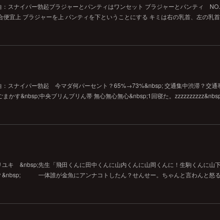
：スナイパー勃起ブラジャーとパンティはワンセット ブラジャーとパンティ NO.
合便宜上 ブラジャーを上 パンティを下ということにする キミは右の乳首、左の乳
スナイパー勃起 今マダ何パーセント？65%→73%&nbsp; 交通集中渋滞？交通事
かす&nbsp;中央ブリんブリん帯 無心無心無心&nbsp;1回寝た。zzzzzzzzzz&nbsp
ユキ &nbsp;先生「飛田くんに田中くんに山内くんに山岡くんに！生駒くんに山
&nbsp; 一体誰が金魚にアンナコトしたん？せんせー。ちゃんと言わんと怒るよ！